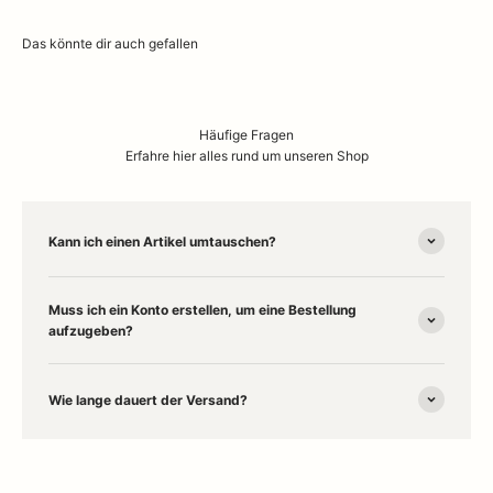
Häufige Fragen
Erfahre hier alles rund um unseren Shop
Kann ich einen Artikel umtauschen?
Muss ich ein Konto erstellen, um eine Bestellung
aufzugeben?
Wie lange dauert der Versand?
Willkommen in unserem
Concept Store in Husum
– deinem Ort für
stilvolles
Interior Design
und besondere
Wohnaccessoires
. Entdecke
online und vor Ort Designklassiker wie
Marimekko
,
Humble Lampen
,
Stoff Nagel
,
Kay Bojesen
und
Kähler
. Ob gemütliche
Wolldecken
,