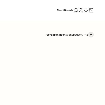
Suche öffnen
Kundenkontoseite öff
Warenkorb öf
About
Brands
Sortieren nach:
Alphabetisch, A-Z