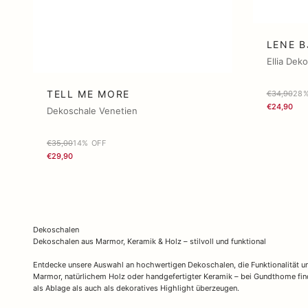
LENE B
Ellia Dek
TELL ME MORE
€34,90
28%
€24,90
Dekoschale Venetien
€35,00
14% OFF
€29,90
Dekoschalen
Dekoschalen aus Marmor, Keramik & Holz – stilvoll und funktional
Entdecke unsere Auswahl an hochwertigen Dekoschalen, die Funktionalität u
Marmor, natürlichem Holz oder handgefertigter Keramik – bei Gundthome fin
als Ablage als auch als dekoratives Highlight überzeugen.