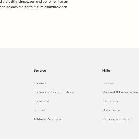
d vielseitig einsetzbar und verleihen jedem
rmen passen sie perfekt zum skandinavisch
.
Service
Hilfe
Kontakt
Suchen
Rückerstattungsrichtlinie
Versand & Lieferzeiten
Rückgabe
Zahlarten
Journal
Gutscheine
Affiliate Program
Retoure anmelden