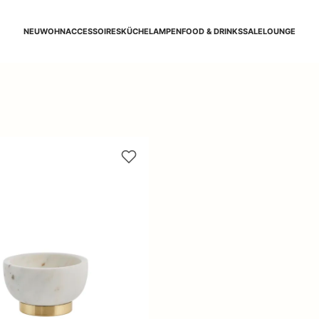
NEU
WOHNACCESSOIRES
KÜCHE
LAMPEN
FOOD & DRINKS
SALE
LOUNGE