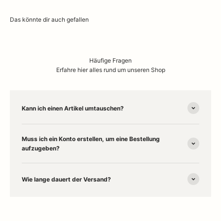
Häufige Fragen
Erfahre hier alles rund um unseren Shop
Kann ich einen Artikel umtauschen?
Muss ich ein Konto erstellen, um eine Bestellung
aufzugeben?
Wie lange dauert der Versand?
Willkommen in unserem
Concept Store in Husum
– deinem Ort für
stilvolles
Interior Design
und besondere
Wohnaccessoires
. Entdecke
online und vor Ort Designklassiker wie
Marimekko
,
Humble Lampen
,
Stoff Nagel
,
Kay Bojesen
und
Kähler
. Ob gemütliche
Wolldecken
,