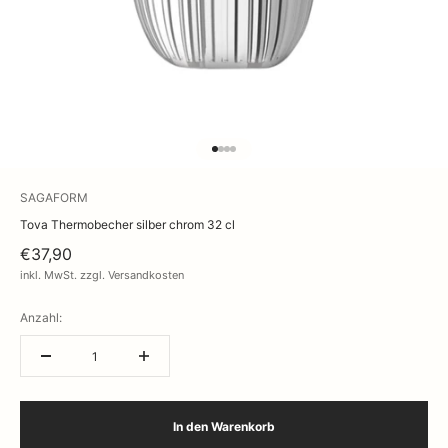
Gehe zu Element 1
Gehe zu Element 2
Gehe zu Element 3
Gehe zu Element 4
SAGAFORM
Tova Thermobecher silber chrom 32 cl
€37,90
inkl. MwSt. zzgl. Versandkosten
Anzahl:
In den Warenkorb