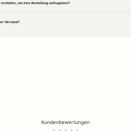
 erstellen, um eine Bestellung aufzugeben?
der Versand?
es
Interior Design
und besondere
Wohnaccessoires
. Entdecke online und vor Ort Desi
Stücke von
Nordal
– bei uns findest du alles, was dein
Zuhausecozy
und
gemütlich
mac
te ganz einfach
online kaufen
oder in unserem Concept Store in Husum entdecken – mit
Kundenbewertungen