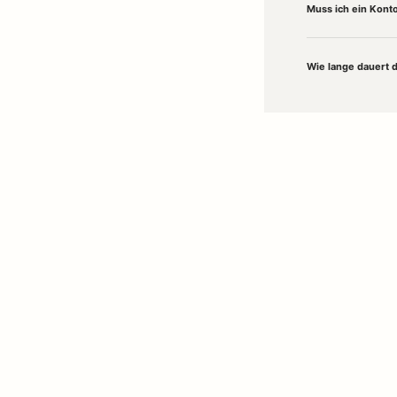
Muss ich ein Konto
Wie lange dauert 
Willkommen in unserem
Concept Store in Husum
– deinem Ort für stilvoll
Kähler
. Ob gemütliche
Wolldecken
, dekorative
Lampen
oder ausgewählte 
Francesco Cillo
. Jetzt hochwertige Wohnaccessoires und Designobjek