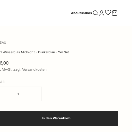
Suche öffnen
Kundenkontoseite öff
Warenkorb öf
About
Brands
VEAU
rl Wasserglas Midnight - Dunkelblau - 2er Set
6,00
l. MwSt. zzgl. Versandkosten
ahl:
In den Warenkorb