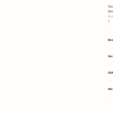
Ve
DH
Kos
€
Bes
Ver
GUN
Wir