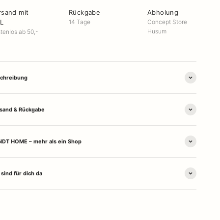
rsand mit
Rückgabe
Abholung
L
14 Tage
Concept Store
Husum
tenlos ab 50,-
chreibung
sand & Rückgabe
DT HOME – mehr als ein Shop
 sind für dich da