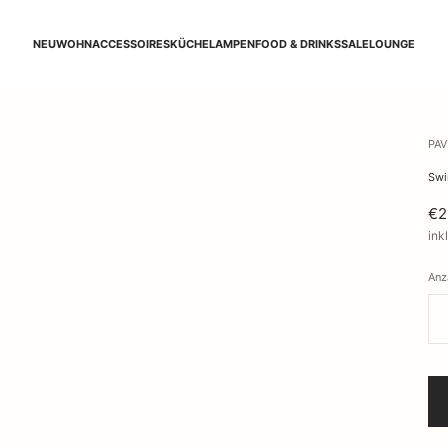
NEU
WOHNACCESSOIRES
KÜCHE
LAMPEN
FOOD & DRINKS
SALE
LOUNGE
PA
Swi
€2
ink
Anz