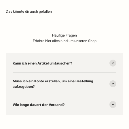
Häufige Fragen
Erfahre hier alles rund um unseren Shop
Kann ich einen Artikel umtauschen?
Muss ich ein Konto erstellen, um eine Bestellung
aufzugeben?
Wie lange dauert der Versand?
Willkommen in unserem
Concept Store in Husum
– deinem Ort für
stilvolles
Interior Design
und besondere
Wohnaccessoires
. Entdecke
online und vor Ort Designklassiker wie
Marimekko
,
Humble Lampen
,
Stoff Nagel
,
Kay Bojesen
und
Kähler
. Ob gemütliche
Wolldecken
,