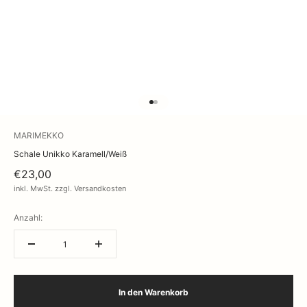
Gehe zu Element 1
Gehe zu Element 2
MARIMEKKO
Schale Unikko Karamell/Weiß
€23,00
inkl. MwSt. zzgl. Versandkosten
Anzahl:
In den Warenkorb