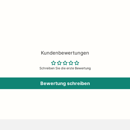
Stücke von
Nordal
– bei uns findest du alles, was dein
Zuhausecozy
und
gemütlich
mac
te ganz einfach
online kaufen
oder in unserem Concept Store in Husum entdecken – mit
Kundenbewertungen
Schreiben Sie die erste Bewertung
Bewertung schreiben