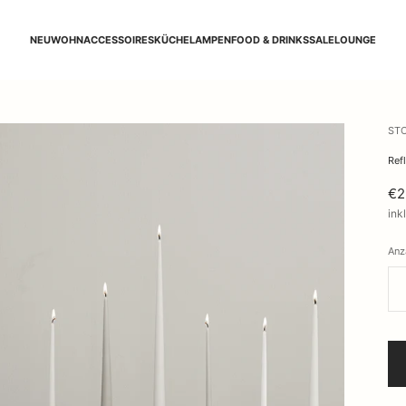
NEU
WOHNACCESSOIRES
KÜCHE
LAMPEN
FOOD & DRINKS
SALE
LOUNGE
STO
Ref
€2
ink
Anz