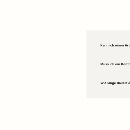
Kann ich einen Ar
Muss ich ein Konto
Wie lange dauert 
Willkommen in unserem
Concept Store in Husum
– deinem Ort für stilvoll