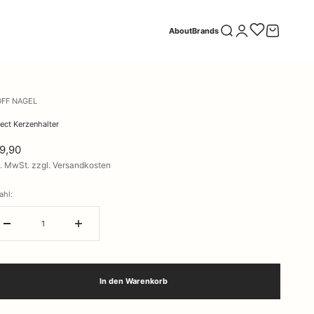
Suche öffnen
Kundenkontoseite öff
Warenkorb öf
About
Brands
FF NAGEL
lect Kerzenhalter
9,90
l. MwSt. zzgl. Versandkosten
ahl:
In den Warenkorb