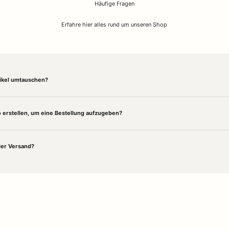
Häufige Fragen
Erfahre hier alles rund um unseren Shop
tikel umtauschen?
 erstellen, um eine Bestellung aufzugeben?
der Versand?
es
Interior Design
und besondere
Wohnaccessoires
. Entdecke online und vor Ort Desi