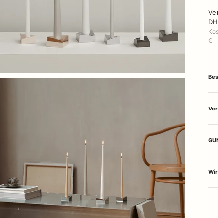
Ve
DH
Kos
€
Bes
Ver
GUN
Wir