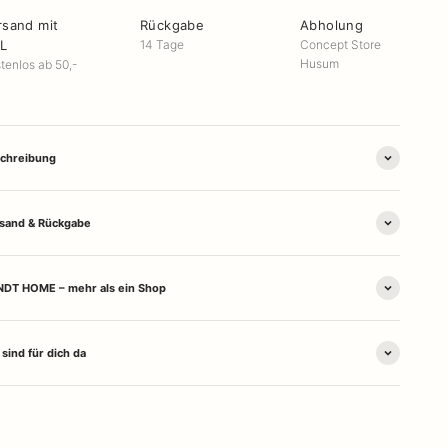
rsand mit
Rückgabe
Abholung
L
14 Tage
Concept Store
Husum
tenlos ab 50,-
chreibung
sand & Rückgabe
DT HOME – mehr als ein Shop
 sind für dich da