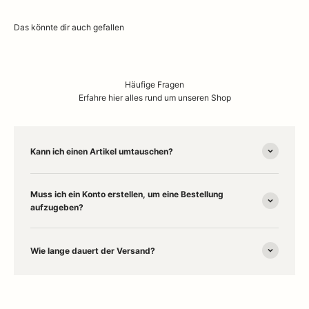
Häufige Fragen
Erfahre hier alles rund um unseren Shop
Kann ich einen Artikel umtauschen?
Muss ich ein Konto erstellen, um eine Bestellung
aufzugeben?
Wie lange dauert der Versand?
Willkommen in unserem
Concept Store in Husum
– deinem Ort für
stilvolles
Interior Design
und besondere
Wohnaccessoires
. Entdecke
online und vor Ort Designklassiker wie
Marimekko
,
Humble Lampen
,
Stoff Nagel
,
Kay Bojesen
und
Kähler
. Ob gemütliche
Wolldecken
,