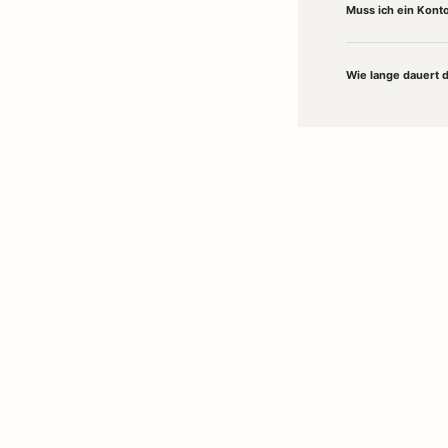
Muss ich ein Konto
Wie lange dauert 
Willkommen in unserem
Concept Store in Husum
– deinem Ort für stilvoll
Kähler
. Ob gemütliche
Wolldecken
, dekorative
Lampen
oder ausgewählte 
Francesco Cillo
. Jetzt hochwertige Wohnaccessoires und Designobjek