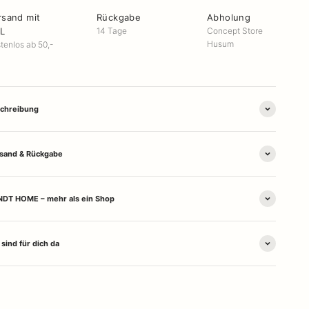
rsand mit
Rückgabe
Abholung
L
14 Tage
Concept Store
Husum
tenlos ab 50,-
chreibung
sand & Rückgabe
DT HOME – mehr als ein Shop
 sind für dich da