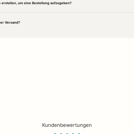
 erstellen, um eine Bestellung aufzugeben?
der Versand?
es
Interior Design
und besondere
Wohnaccessoires
. Entdecke online und vor Ort Desi
Stücke von
Nordal
– bei uns findest du alles, was dein
Zuhausecozy
und
gemütlich
mac
te ganz einfach
online kaufen
oder in unserem Concept Store in Husum entdecken – mit
Kundenbewertungen