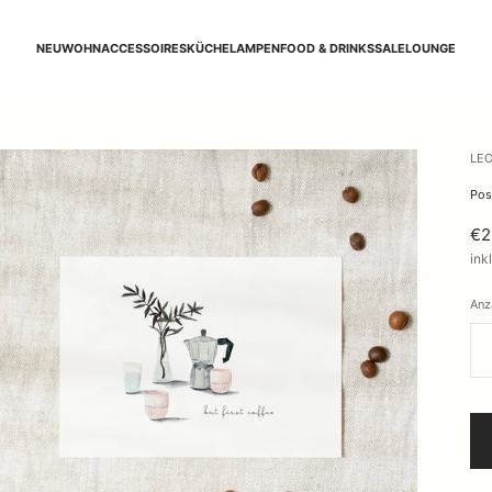
NEU
WOHNACCESSOIRES
KÜCHE
LAMPEN
FOOD & DRINKS
SALE
LOUNGE
LEO
Post
€2
ink
Anz