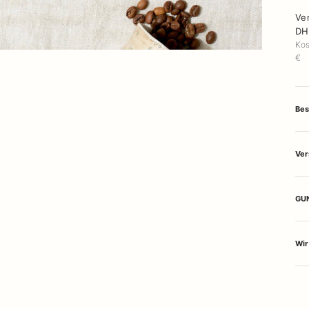
Ve
DH
Kos
€
Bes
Ver
GUN
Wir