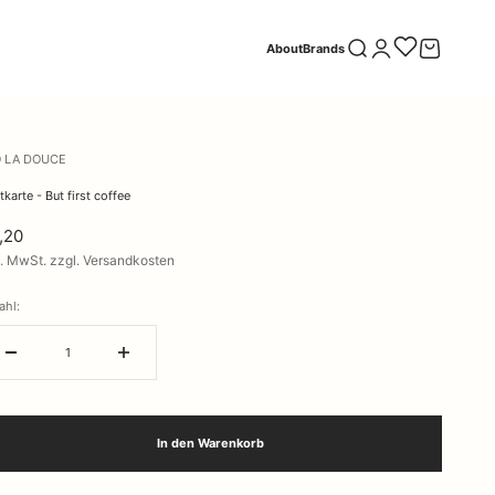
Suche öffnen
Kundenkontoseite öff
Warenkorb öf
About
Brands
 LA DOUCE
karte - But first coffee
,20
l. MwSt. zzgl. Versandkosten
ahl:
In den Warenkorb