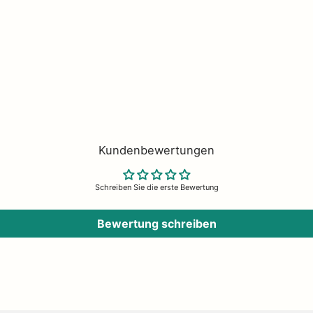
es
Interior Design
und besondere
Wohnaccessoires
. Entdecke online und vor Ort Desi
Stücke von
Nordal
– bei uns findest du alles, was dein
Zuhausecozy
und
gemütlich
mac
te ganz einfach
online kaufen
oder in unserem Concept Store in Husum entdecken – mit
Kundenbewertungen
Schreiben Sie die erste Bewertung
Bewertung schreiben