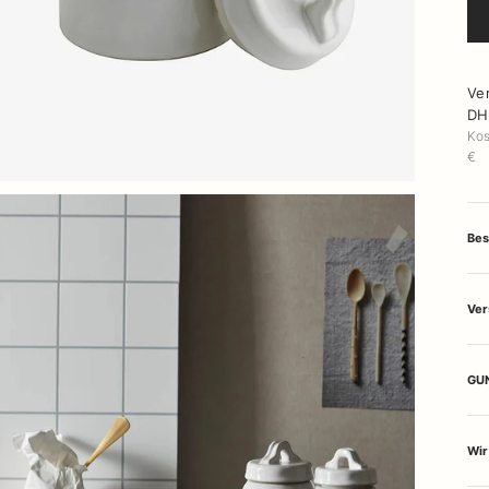
Ve
DH
Kos
€
Bes
Ver
GUN
Wir