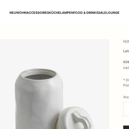
NEU
WOHNACCESSOIRES
KÜCHE
LAMPEN
FOOD & DRINKS
SALE
LOUNGE
NO
Lul
€28
ink
* D
Pre
Anz