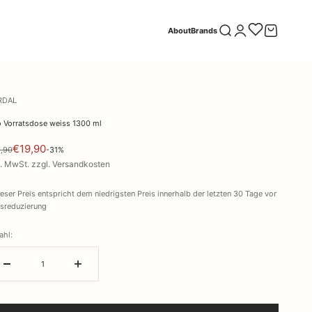
Suche öffnen
Kundenkontoseite öff
Warenkorb öf
About
Brands
RDAL
o Vorratsdose weiss 1300 ml
€19,90
,90
-31%
l. MwSt. zzgl. Versandkosten
ieser Preis entspricht dem niedrigsten Preis innerhalb der letzten 30 Tage vor
isreduzierung
ahl: