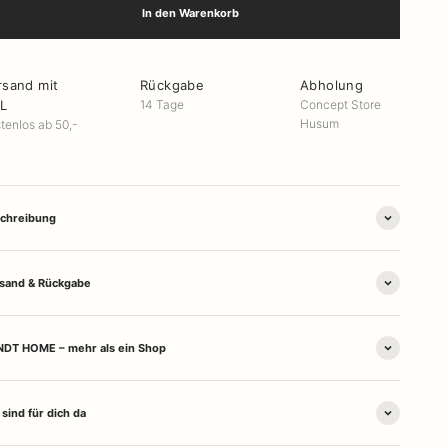
In den Warenkorb
rsand mit
Rückgabe
Abholung
L
14 Tage
Concept Store
Husum
tenlos ab 50,-
chreibung
sand & Rückgabe
DT HOME – mehr als ein Shop
 sind für dich da