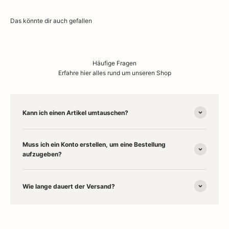
Häufige Fragen
Erfahre hier alles rund um unseren Shop
Kann ich einen Artikel umtauschen?
Muss ich ein Konto erstellen, um eine Bestellung
aufzugeben?
Wie lange dauert der Versand?
Willkommen in unserem
Concept Store in Husum
– deinem Ort für
stilvolles
Interior Design
und besondere
Wohnaccessoires
. Entdecke
online und vor Ort Designklassiker wie
Marimekko
,
Humble Lampen
,
Stoff Nagel
,
Kay Bojesen
und
Kähler
. Ob gemütliche
Wolldecken
,