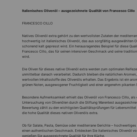
Italienisches Olivenöl – ausgezeichnete Qualität von Francesco Cillo
FRANCESCO CILLO
Natives Olivenöl extra gehört zu den wertvollsten Zutaten der mediterr
hochwertig ist italienisches Olivenöl, das aus sorgfältig ausgewählten O
schonend kalt gepresst wird. Ein herausragendes Beispiel für diese Quali
Francesco Cillo, das für seinen intensiven Geschmack und seine tradition
wird.
Die Oliven für dieses native Olivenöl extra werden zum optimalen Reifeze
unmittelbar danach verarbeitet. Dadurch bleiben die natürlichen Aromen, 
wertvollen Inhaltsstoffe des Olivenöls erhalten. Das Ergebnis ist ein aro
grünen Noten, ausgewogener Fruchtigkeit und einer angenehm pikanten 
Besondere Aufmerksamkeit erhielt das Olivenöl von Francesco Cillo, als 
Untersuchung von Olivenölen durch die Stiftung Warentest ausgezeichn
Bewertung zählt zu den wichtigsten Qualitätsprüfungen für Lebensmittel
die hohe Qualität dieses nativen Olivenöls extra.
Ob für Salate, Pasta, Gemüse oder mediterrane Gerichte – hochwertiges O
einen authentischen Geschmack. Entdecken Sie italienisches Olivenöl vo
genießen Sie ausgezeichnete Qualität für Ihre Küche.