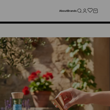
Suche öffnen
Kundenkontoseite öff
Warenkorb öf
About
Brands