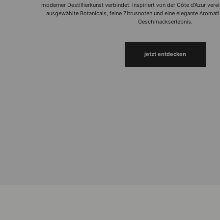
moderner Destillierkunst verbindet. Inspiriert von der Côte d’Azur verei
ausgewählte Botanicals, feine Zitrusnoten und eine elegante Aroma
Geschmackserlebnis.
jetzt entdecken
CONFITURE PARISIENNE