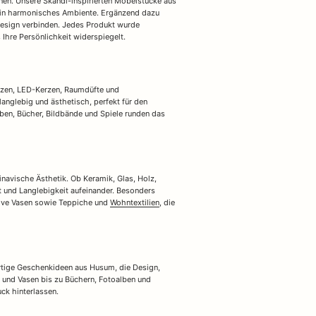
nen. Unsere Skandi-inspirierten Möbelstücke aus
ein harmonisches Ambiente. Ergänzend dazu
Design verbinden. Jedes Produkt wurde
 Ihre Persönlichkeit widerspiegelt.
kerzen, LED-Kerzen, Raumdüfte und
langlebig und ästhetisch, perfekt für den
lben, Bücher, Bildbände und Spiele runden das
navische Ästhetik. Ob Keramik, Glas, Holz,
t und Langlebigkeit aufeinander. Besonders
ative Vasen sowie Teppiche und
Wohntextilien
, die
artige Geschenkideen aus Husum, die Design,
 und Vasen bis zu Büchern, Fotoalben und
ck hinterlassen.