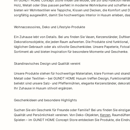
Im GUNDT HOME Concept Store finden Sie Möbel, die Stil und Funktion verei
Holz, Metall oder Glas passen perfekt in moderne Wohnräume und schaffen 
bieten wir Wohntextilien wie Teppiche, Kissen und Decken, die Komfort und 
sorgfältig ausgewählt, damit Sie hochwertiges Interior in Husum erleben, das
Wohnaccessoires, Deko und Lifestyle-Produkte
Ein Zuhause lebt von Details. Bei uns finden Sie Vasen, Kerzenständer, Duft
Dekorationsobjekte, die jeden Raum aufwerten. Die Produkte sind funktional, 
täglichen Gebrauch oder als stilvolle Geschenkidee. Unsere Papeterie, Fotoa
Sortiment ab und bieten Inspiration für besondere Momente und Geschenke.
Skandinavisches Design und Qualität vereint
Unsere Produkte stehen für hochwertige Materialien, klare Formen und skandi
Metall oder Textilien – bei GUNDT HOME Husum treffen Design, Funktionalitä
beliebt sind unsere Salz- und Pfeffermühlen, elegante Kerzenständer, dekor
Ihr Zuhause in Husum stilvoll ergänzen.
Geschenkideen und besondere Highlights
Suchen Sie ein Geschenk für Freunde oder Familie? Bei uns finden Sie einzig
Qualität und Persönlichkeit vereinen. Von Deko-Objekten,
Kerzen
, Raumdüften
Spielen – im GUNDT HOME Concept Store entdecken Sie Produkte, die Eindru