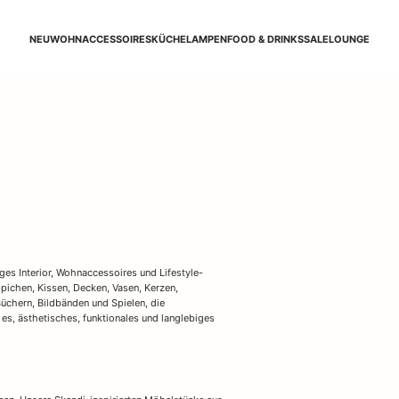
NEU
WOHNACCESSOIRES
KÜCHE
LAMPEN
FOOD & DRINKS
SALE
LOUNGE
#ILOVEHUSUM
s Interior, Wohnaccessoires und Lifestyle-
pichen, Kissen, Decken, Vasen, Kerzen,
üchern, Bildbänden und Spielen, die
es, ästhetisches, funktionales und langlebiges