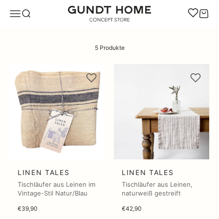
Zum Inhalt springen
GUNDT HOME
Navigationsmenü öffnen
Suche öffnen
Warenk
5 Produkte
LINEN TALES
LINEN TALES
Tischläufer aus Leinen im
Tischläufer aus Leinen,
Vintage-Stil Natur/Blau
naturweiß gestreift
€39,90
€42,90