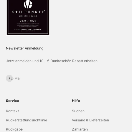
Newsletter Anmeldung
Jetzt anmelden und 10,- € Dankeschön Rabatt erhalten.
Abonnieren
E-Mail
Service
Hilfe
Kontakt
Suchen
Rückerstattungsrichtlinie
Versand & Lieferzeiten
Rückgabe
Zahlarten