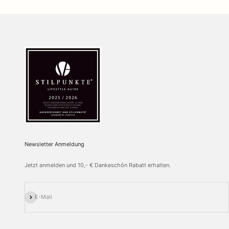
Newsletter Anmeldung
Jetzt anmelden und 10,- € Dankeschön Rabatt erhalten.
Abonnieren
E-Mail