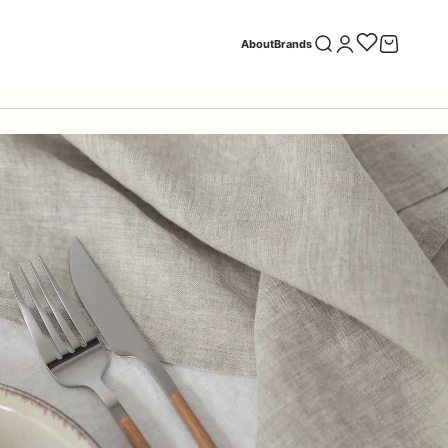
Suche öffnen
Kundenkontoseite öff
Warenkorb öf
About
Brands