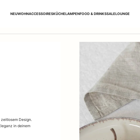
NEU
WOHNACCESSOIRES
KÜCHE
LAMPEN
FOOD & DRINKS
SALE
LOUNGE
n zeitlosem Design.
Eleganz in deinem