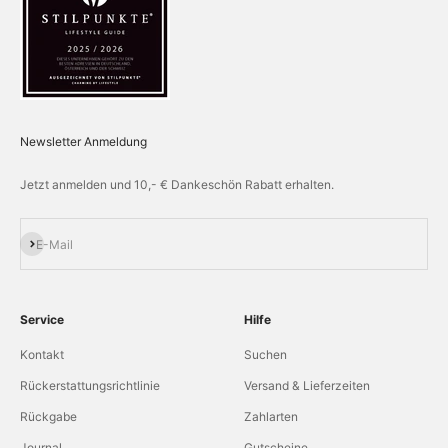
Newsletter Anmeldung
Jetzt anmelden und 10,- € Dankeschön Rabatt erhalten.
Abonnieren
E-Mail
Service
Hilfe
Kontakt
Suchen
Rückerstattungsrichtlinie
Versand & Lieferzeiten
Rückgabe
Zahlarten
Journal
Gutscheine